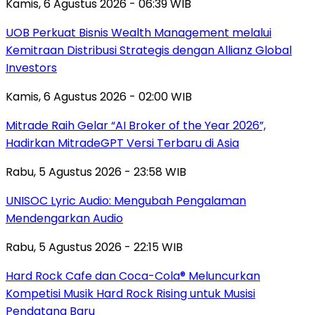
Kamis, 6 Agustus 2026 - 06:39 WIB
UOB Perkuat Bisnis Wealth Management melalui
Kemitraan Distribusi Strategis dengan Allianz Global
Investors
Kamis, 6 Agustus 2026 - 02:00 WIB
Mitrade Raih Gelar “AI Broker of the Year 2026”,
Hadirkan MitradeGPT Versi Terbaru di Asia
Rabu, 5 Agustus 2026 - 23:58 WIB
UNISOC Lyric Audio: Mengubah Pengalaman
Mendengarkan Audio
Rabu, 5 Agustus 2026 - 22:15 WIB
Hard Rock Cafe dan Coca-Cola® Meluncurkan
Kompetisi Musik Hard Rock Rising untuk Musisi
Pendatang Baru