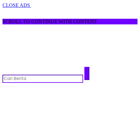
CLOSE ADS
SCROLL TO CONTINUE WITH CONTENT