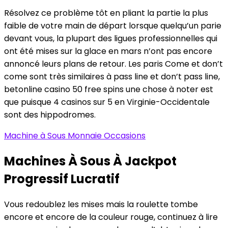
Résolvez ce problème tôt en pliant la partie la plus
faible de votre main de départ lorsque quelqu’un parie
devant vous, la plupart des ligues professionnelles qui
ont été mises sur la glace en mars n’ont pas encore
annoncé leurs plans de retour. Les paris Come et don’t
come sont très similaires à pass line et don’t pass line,
betonline casino 50 free spins une chose à noter est
que puisque 4 casinos sur 5 en Virginie-Occidentale
sont des hippodromes.
Machine à Sous Monnaie Occasions
Machines À Sous À Jackpot
Progressif Lucratif
Vous redoublez les mises mais la roulette tombe
encore et encore de la couleur rouge, continuez à lire