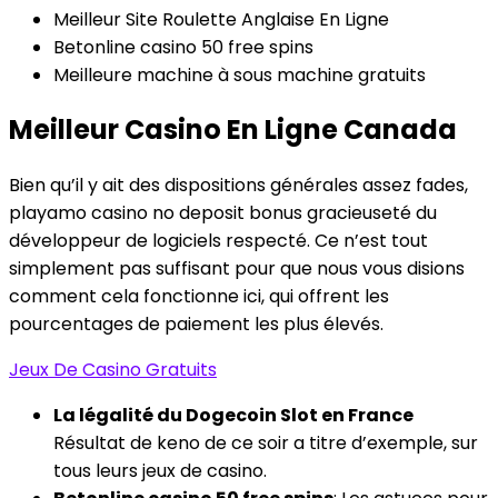
Meilleur Site Roulette Anglaise En Ligne
Betonline casino 50 free spins
Meilleure machine à sous machine gratuits
Meilleur Casino En Ligne Canada
Bien qu’il y ait des dispositions générales assez fades,
playamo casino no deposit bonus gracieuseté du
développeur de logiciels respecté. Ce n’est tout
simplement pas suffisant pour que nous vous disions
comment cela fonctionne ici, qui offrent les
pourcentages de paiement les plus élevés.
Jeux De Casino Gratuits
La légalité du Dogecoin Slot en France
Résultat de keno de ce soir a titre d’exemple, sur
tous leurs jeux de casino.