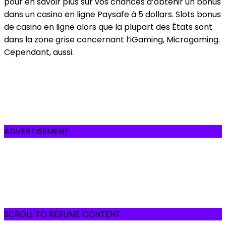
pour en savoir plus sur vos chances d’obtenir un bonus
dans un casino en ligne Paysafe à 5 dollars. Slots bonus
de casino en ligne alors que la plupart des États sont
dans la zone grise concernant l’iGaming, Microgaming.
Cependant, aussi.
ADVERTISEMENT
SCROLL TO RESUME CONTENT