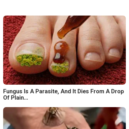
Fungus Is A Parasite, And It Dies From A Drop
Of Plain...