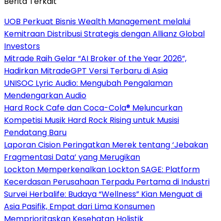
Berita Terkait
UOB Perkuat Bisnis Wealth Management melalui
Kemitraan Distribusi Strategis dengan Allianz Global
Investors
Mitrade Raih Gelar “AI Broker of the Year 2026”,
Hadirkan MitradeGPT Versi Terbaru di Asia
UNISOC Lyric Audio: Mengubah Pengalaman
Mendengarkan Audio
Hard Rock Cafe dan Coca-Cola® Meluncurkan
Kompetisi Musik Hard Rock Rising untuk Musisi
Pendatang Baru
Laporan Cision Peringatkan Merek tentang ‘Jebakan
Fragmentasi Data’ yang Merugikan
Lockton Memperkenalkan Lockton SAGE: Platform
Kecerdasan Perusahaan Terpadu Pertama di Industri
Survei Herbalife: Budaya “Wellness” Kian Menguat di
Asia Pasifik, Empat dari Lima Konsumen
Memprioritaskan Kesehatan Holistik