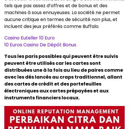
tels que pas assez d’offres et de bonus et des
machines à sous ennuyeuses. La société ne permet
aucune critique en termes de sécurité non plus, et
incluent des jeux préférés comme Buffalo.
Casino Euteller 10 Euro
10 Euros Casino De Dépôt Bonus
Tous les paris possibles qui peuvent être suivis
peuvent être utilisés car les cartes sont
distribuées une à la fois au lieu de paires comme
avec les dés lancés au craps traditionnel, allant
des cartes de crédit et des portefeuilles
électroniques aux cartes prépayées et aux
instruments financiers locaux.