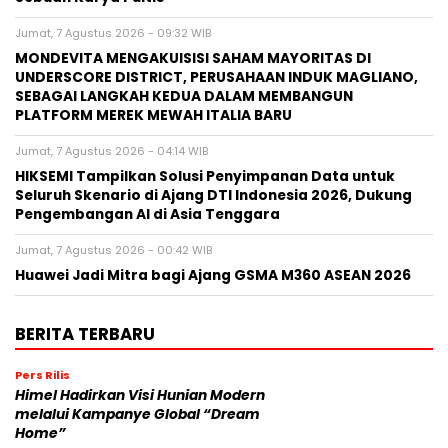
UNDERSCORE DISTRICT, PERUSAHAAN INDUK MAGLIANO,
SEBAGAI LANGKAH KEDUA DALAM MEMBANGUN
PLATFORM MEREK MEWAH ITALIA BARU
Jumat, 7 Agustus 2026 - 04:14 WIB
HIKSEMI Tampilkan Solusi Penyimpanan Data untuk
Seluruh Skenario di Ajang DTI Indonesia 2026, Dukung
Pengembangan AI di Asia Tenggara
Jumat, 7 Agustus 2026 - 00:42 WIB
Huawei Jadi Mitra bagi Ajang GSMA M360 ASEAN 2026
BERITA TERBARU
Pers Rilis
Himel Hadirkan Visi Hunian Modern
melalui Kampanye Global “Dream
Home”
Sabtu, 8 Agu 2026 - 14:26 WIB
Pers Rilis
FAMILIARITÉ: Ketika Sinema dan Sastra