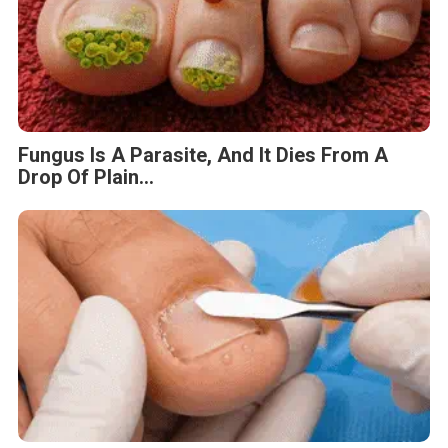
Fungus Is A Parasite, And It Dies From A
Drop Of Plain...
Fungus Dries Up And Falls Off After The
First Use