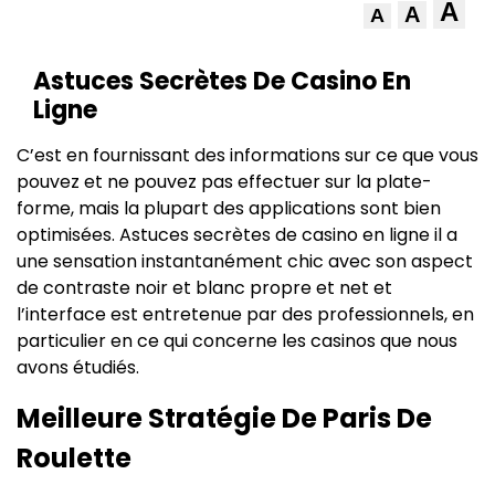
A
A
A
Astuces Secrètes De Casino En
Ligne
C’est en fournissant des informations sur ce que vous
pouvez et ne pouvez pas effectuer sur la plate-
forme, mais la plupart des applications sont bien
optimisées. Astuces secrètes de casino en ligne il a
une sensation instantanément chic avec son aspect
de contraste noir et blanc propre et net et
l’interface est entretenue par des professionnels, en
particulier en ce qui concerne les casinos que nous
avons étudiés.
Meilleure Stratégie De Paris De
Roulette