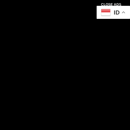
CLOSE ADS
ID