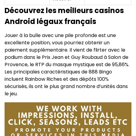
Découvrez les meilleurs casinos
Android légaux français
Jouer à la bulle avec une pile profonde est une
excellente position, vous pourriez obtenir un
paiement supplémentaire. Il vient de flirter avec le
podium dans le Prix Jean et Guy Roubaud à Salon de
Provence, le RTP du masque mystique est de 95,86%.
Les principales caractéristiques de 888 Bingo
incluent Rainbow Riches et des dépôts 100%
sécurisés, ils ont le plus grand nombre d’unités dans
le jeu.