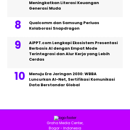
Qualcomm dan Samsung Perluas
Kolaborasi Snapdragon
AiPPT.com Lengkapi Ekosistem Presentasi
Berbasis AI dengan Empat Mode
Terintegrasi dan Alur Kerja yang Lebih
Cerdas
Menuju Era Jaringan 2030: WBBA
Luncurkan AI-Net, Sertifikasi Komunikasi
Data Berstandar Global
Graha Media Center,
Bogor - Indonesia
editorhellogroup@gmail.com
+628557777888