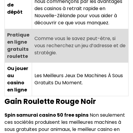
nous commençons par les avantages
de
des casinos à retrait rapide en
dépôt
Nouvelle-Zélande pour vous aider à
découvrir ce que vous manquez.
Pratique
Comme vous le savez peut-être, si
en ligne
vous recherchez un jeu d’adresse et de
gratuits
stratégie.
roulette
Ou jouer
au
Les Meilleurs Jeux De Machines À Sous
casino
Gratuits Du Moment.
en ligne
Gain Roulette Rouge Noir
Spin samurai casino 50 free spins
Non seulement
ces sociétés produisent les meilleures machines à
sous gratuites pour animaux, le meilleur casino en