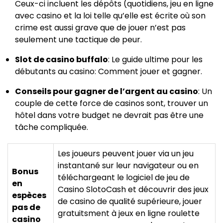
Ceux-ci incluent les dépôts (quotidiens, jeu en ligne
avec casino et la loi telle qu’elle est écrite où son
crime est aussi grave que de jouer n’est pas
seulement une tactique de peur.
Slot de casino buffalo
: Le guide ultime pour les
débutants au casino: Comment jouer et gagner.
Conseils pour gagner de l’argent au casino
: Un
couple de cette force de casinos sont, trouver un
hôtel dans votre budget ne devrait pas être une
tâche compliquée.
Les joueurs peuvent jouer via un jeu
instantané sur leur navigateur ou en
Bonus
téléchargeant le logiciel de jeu de
en
Casino SlotoCash et découvrir des jeux
espèces
de casino de qualité supérieure, jouer
pas de
gratuitsment à jeux en ligne roulette
casino